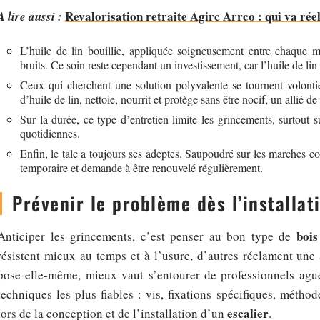
Revalorisation retraite Agirc Arrco : qui va ré
A lire aussi :
L’huile de lin bouillie, appliquée soigneusement entre chaque 
bruits. Ce soin reste cependant un investissement, car l’huile de lin
Ceux qui cherchent une solution polyvalente se tournent volontie
d’huile de lin, nettoie, nourrit et protège sans être nocif, un allié 
Sur la durée, ce type d’entretien limite les grincements, surtout 
quotidiennes.
Enfin, le talc a toujours ses adeptes. Saupoudré sur les marches co
temporaire et demande à être renouvelé régulièrement.
Prévenir le problème dès l’installat
bois
Anticiper les grincements, c’est penser au bon type de
résistent mieux au temps et à l’usure, d’autres réclament une 
pose elle-même, mieux vaut s’entourer de professionnels ague
techniques les plus fiables : vis, fixations spécifiques, mét
escalier
lors de la conception et de l’installation d’un
.