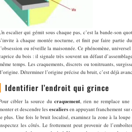
Un escalier qui gémit sous chaque pas, c’est la bande-son quot
s’invite à chaque montée nocturne, et finit par faire partie 
l’obsession ou réveille la maisonnée. Ce phénomène, universel 
caprice du bois : il signale très souvent un défaut d’assemblag
même temps. Les craquements, discrets ou tonitruants, surgisse
d’origine. Déterminer l’origine précise du bruit, c’est déjà avanc
Identifier l’endroit qui grince
craquement
Pour cibler la source du
, rien ne remplace une 
escaliers
monter et descendre les
en appuyant franchement sur c
le plus. Une fois le bruit localisé, examinez la zone à la loupe
inspectez les côtés. Le frottement peut provenir de l’emboît