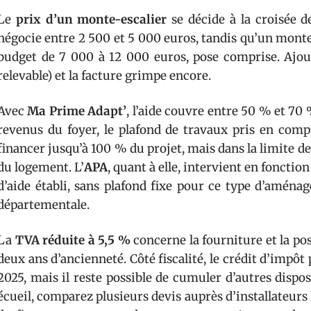
Le
prix d’un monte-escalier
se décide à la croisée d
négocie entre 2 500 et 5 000 euros, tandis qu’un mont
budget de 7 000 à 12 000 euros, pose comprise. Ajoute
relevable) et la facture grimpe encore.
Avec
Ma Prime Adapt’
, l’aide couvre entre 50 % et 70 
revenus du foyer, le plafond de travaux pris en com
financer jusqu’à 100 % du projet, mais dans la limite de
du logement. L’
APA
, quant à elle, intervient en fonctio
d’aide établi, sans plafond fixe pour ce type d’aména
départementale.
La
TVA réduite à 5,5 %
concerne la fourniture et la pos
deux ans d’ancienneté. Côté fiscalité, le crédit d’impôt
2025, mais il reste possible de cumuler d’autres disposi
écueil, comparez plusieurs devis auprès d’installateurs la