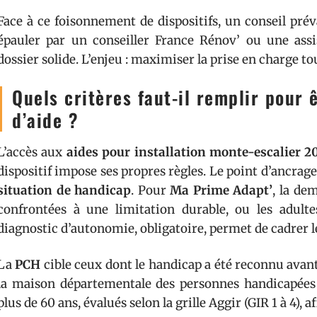
Face à ce foisonnement de dispositifs, un conseil prév
épauler par un conseiller France Rénov’ ou une assis
dossier solide. L’enjeu : maximiser la prise en charge t
Quels critères faut-il remplir pour ê
d’aide ?
L’accès aux
aides pour installation monte-escalier 2
dispositif impose ses propres règles. Le point d’ancra
situation de handicap
. Pour
Ma Prime Adapt’
, la de
confrontées à une limitation durable, ou les adulte
diagnostic d’autonomie, obligatoire, permet de cadrer le
La
PCH
cible ceux dont le handicap a été reconnu avant
la maison départementale des personnes handicapées 
plus de 60 ans, évalués selon la grille Aggir (GIR 1 à 4), 