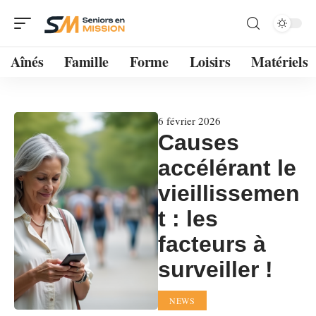
Aînés
Famille
Forme
Loisirs
Matériels
6 février 2026
Causes
accélérant le
vieillissemen
t : les
facteurs à
surveiller !
NEWS